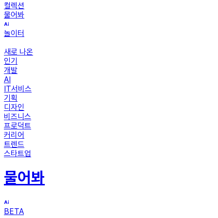
컬렉션
물어봐
놀이터
새로 나온
인기
개발
AI
IT서비스
기획
디자인
비즈니스
프로덕트
커리어
트렌드
스타트업
물어봐
BETA