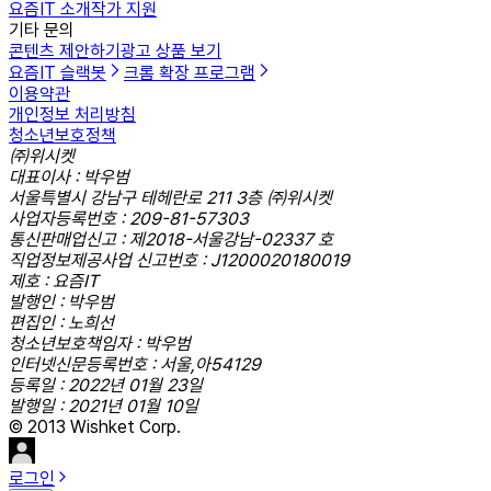
요즘IT 소개
작가 지원
기타 문의
콘텐츠 제안하기
광고 상품 보기
요즘IT 슬랙봇
크롬 확장 프로그램
이용약관
개인정보 처리방침
청소년보호정책
㈜위시켓
대표이사 : 박우범
서울특별시 강남구 테헤란로 211 3층 ㈜위시켓
사업자등록번호 : 209-81-57303
통신판매업신고 : 제2018-서울강남-02337 호
직업정보제공사업 신고번호 : J1200020180019
제호 : 요즘IT
발행인 : 박우범
편집인 : 노희선
청소년보호책임자 : 박우범
인터넷신문등록번호 : 서울,아54129
등록일 : 2022년 01월 23일
발행일 : 2021년 01월 10일
© 2013 Wishket Corp.
로그인