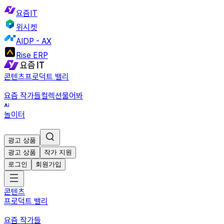
요즘IT
위시켓
AIDP - AX
Rise ERP
콘텐츠
프로덕트 밸리
요즘 작가들
컬렉션
물어봐
놀이터
광고 상품
광고 상품
작가 지원
로그인
회원가입
콘텐츠
프로덕트 밸리
요즘 작가들