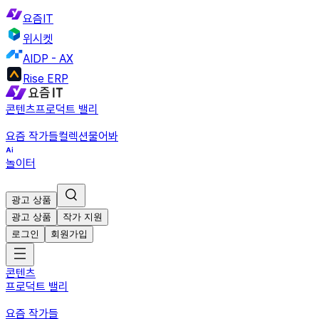
요즘IT
위시켓
AIDP - AX
Rise ERP
콘텐츠
프로덕트 밸리
요즘 작가들
컬렉션
물어봐
놀이터
광고 상품
광고 상품
작가 지원
로그인
회원가입
콘텐츠
프로덕트 밸리
요즘 작가들