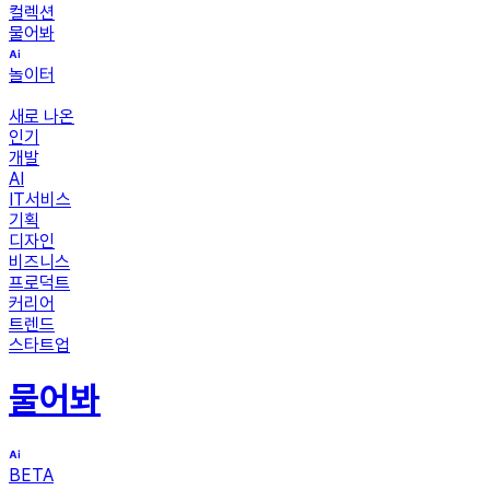
컬렉션
물어봐
놀이터
새로 나온
인기
개발
AI
IT서비스
기획
디자인
비즈니스
프로덕트
커리어
트렌드
스타트업
물어봐
BETA