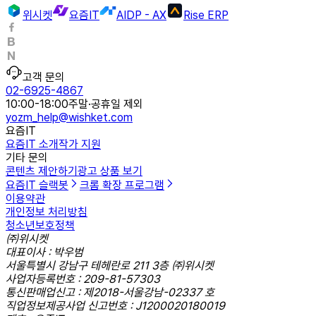
위시켓
요즘IT
AIDP - AX
Rise ERP
고객 문의
02-6925-4867
10:00-18:00
주말·공휴일 제외
yozm_help@wishket.com
요즘IT
요즘IT 소개
작가 지원
기타 문의
콘텐츠 제안하기
광고 상품 보기
요즘IT 슬랙봇
크롬 확장 프로그램
이용약관
개인정보 처리방침
청소년보호정책
㈜위시켓
대표이사 : 박우범
서울특별시 강남구 테헤란로 211 3층 ㈜위시켓
사업자등록번호 : 209-81-57303
통신판매업신고 : 제2018-서울강남-02337 호
직업정보제공사업 신고번호 : J1200020180019