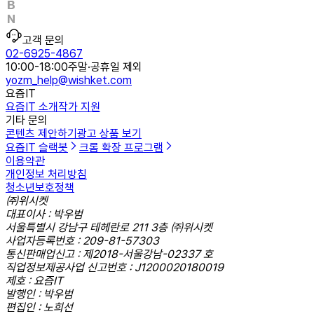
고객 문의
02-6925-4867
10:00-18:00
주말·공휴일 제외
yozm_help@wishket.com
요즘IT
요즘IT 소개
작가 지원
기타 문의
콘텐츠 제안하기
광고 상품 보기
요즘IT 슬랙봇
크롬 확장 프로그램
이용약관
개인정보 처리방침
청소년보호정책
㈜위시켓
대표이사 : 박우범
서울특별시 강남구 테헤란로 211 3층 ㈜위시켓
사업자등록번호 : 209-81-57303
통신판매업신고 : 제2018-서울강남-02337 호
직업정보제공사업 신고번호 : J1200020180019
제호 : 요즘IT
발행인 : 박우범
편집인 : 노희선