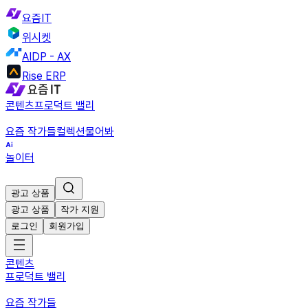
요즘IT
위시켓
AIDP - AX
Rise ERP
콘텐츠
프로덕트 밸리
요즘 작가들
컬렉션
물어봐
놀이터
광고 상품
광고 상품
작가 지원
로그인
회원가입
콘텐츠
프로덕트 밸리
요즘 작가들