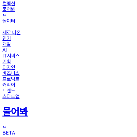
컬렉션
물어봐
놀이터
새로 나온
인기
개발
AI
IT서비스
기획
디자인
비즈니스
프로덕트
커리어
트렌드
스타트업
물어봐
BETA