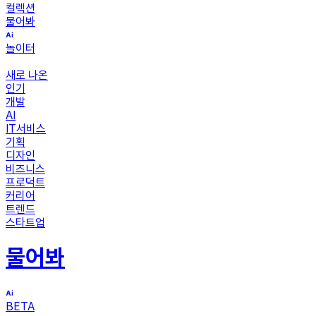
컬렉션
물어봐
놀이터
새로 나온
인기
개발
AI
IT서비스
기획
디자인
비즈니스
프로덕트
커리어
트렌드
스타트업
물어봐
BETA