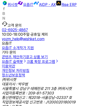
위시켓
요즘IT
AIDP - AX
Rise ERP
고객 문의
02-6925-4867
10:00-18:00
주말·공휴일 제외
yozm_help@wishket.com
요즘IT
요즘IT 소개
작가 지원
기타 문의
콘텐츠 제안하기
광고 상품 보기
요즘IT 슬랙봇
크롬 확장 프로그램
이용약관
개인정보 처리방침
청소년보호정책
㈜위시켓
대표이사 : 박우범
서울특별시 강남구 테헤란로 211 3층 ㈜위시켓
사업자등록번호 : 209-81-57303
통신판매업신고 : 제2018-서울강남-02337 호
직업정보제공사업 신고번호 : J1200020180019