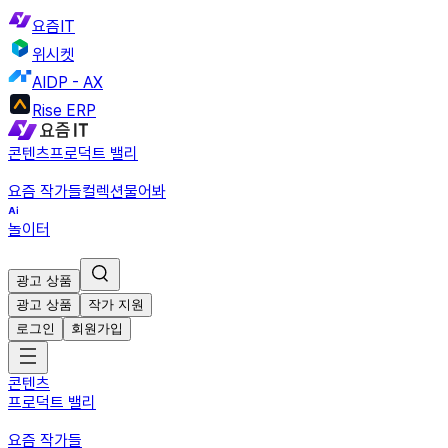
요즘IT
위시켓
AIDP - AX
Rise ERP
콘텐츠
프로덕트 밸리
요즘 작가들
컬렉션
물어봐
놀이터
광고 상품
광고 상품
작가 지원
로그인
회원가입
콘텐츠
프로덕트 밸리
요즘 작가들