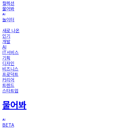
컬렉션
물어봐
놀이터
새로 나온
인기
개발
AI
IT서비스
기획
디자인
비즈니스
프로덕트
커리어
트렌드
스타트업
물어봐
BETA