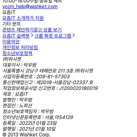
10:00-18:00
주말·공휴일 제외
yozm_help@wishket.com
요즘IT
요즘IT 소개
작가 지원
기타 문의
콘텐츠 제안하기
광고 상품 보기
요즘IT 슬랙봇
크롬 확장 프로그램
이용약관
개인정보 처리방침
청소년보호정책
㈜위시켓
대표이사 : 박우범
서울특별시 강남구 테헤란로 211 3층 ㈜위시켓
사업자등록번호 : 209-81-57303
통신판매업신고 : 제2018-서울강남-02337 호
직업정보제공사업 신고번호 : J1200020180019
제호 : 요즘IT
발행인 : 박우범
편집인 : 노희선
청소년보호책임자 : 박우범
인터넷신문등록번호 : 서울,아54129
등록일 : 2022년 01월 23일
발행일 : 2021년 01월 10일
© 2013 Wishket Corp.