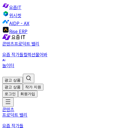
요즘IT
위시켓
AIDP - AX
Rise ERP
콘텐츠
프로덕트 밸리
요즘 작가들
컬렉션
물어봐
놀이터
광고 상품
광고 상품
작가 지원
로그인
회원가입
콘텐츠
프로덕트 밸리
요즘 작가들