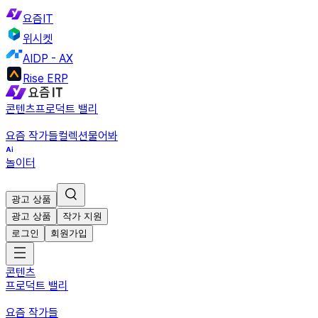
요즘IT
위시켓
AIDP - AX
Rise ERP
콘텐츠
프로덕트 밸리
요즘 작가들
컬렉션
물어봐
놀이터
광고 상품
광고 상품
작가 지원
로그인
회원가입
콘텐츠
프로덕트 밸리
요즘 작가들