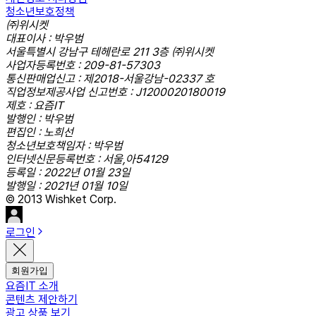
청소년보호정책
㈜위시켓
대표이사 : 박우범
서울특별시 강남구 테헤란로 211 3층 ㈜위시켓
사업자등록번호 : 209-81-57303
통신판매업신고 : 제2018-서울강남-02337 호
직업정보제공사업 신고번호 : J1200020180019
제호 : 요즘IT
발행인 : 박우범
편집인 : 노희선
청소년보호책임자 : 박우범
인터넷신문등록번호 : 서울,아54129
등록일 : 2022년 01월 23일
발행일 : 2021년 01월 10일
© 2013 Wishket Corp.
로그인
회원가입
요즘IT 소개
콘텐츠 제안하기
광고 상품 보기