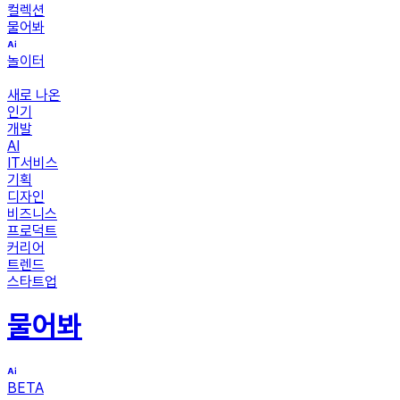
컬렉션
물어봐
놀이터
새로 나온
인기
개발
AI
IT서비스
기획
디자인
비즈니스
프로덕트
커리어
트렌드
스타트업
물어봐
BETA