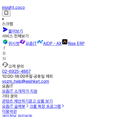
insight.coco
스크랩
물어보기
서비스 전체보기
위시켓
요즘IT
AIDP - AX
Rise ERP
고객 문의
02-6925-4867
10:00-18:00
주말·공휴일 제외
yozm_help@wishket.com
요즘IT
요즘IT 소개
작가 지원
기타 문의
콘텐츠 제안하기
광고 상품 보기
요즘IT 슬랙봇
크롬 확장 프로그램
이용약관
개인정보 처리방침