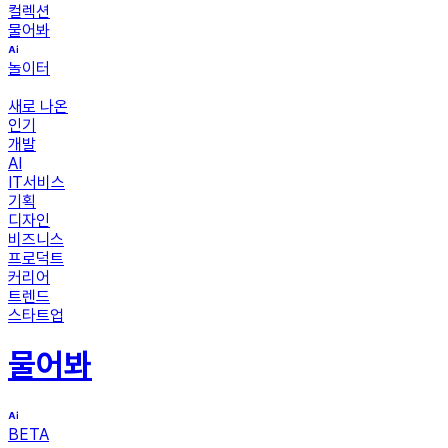
컬렉션
물어봐
놀이터
새로 나온
인기
개발
AI
IT서비스
기획
디자인
비즈니스
프로덕트
커리어
트렌드
스타트업
물어봐
BETA