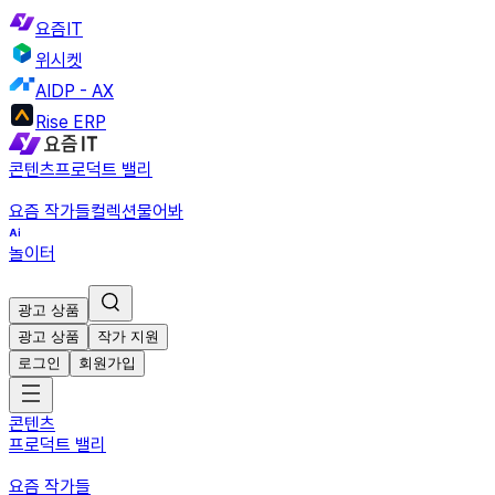
요즘IT
위시켓
AIDP - AX
Rise ERP
콘텐츠
프로덕트 밸리
요즘 작가들
컬렉션
물어봐
놀이터
광고 상품
광고 상품
작가 지원
로그인
회원가입
콘텐츠
프로덕트 밸리
요즘 작가들