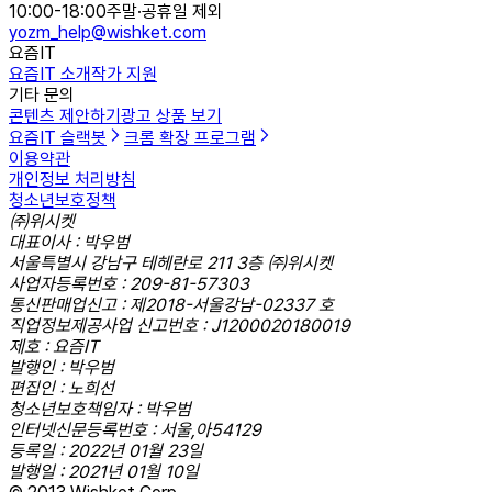
10:00-18:00
주말·공휴일 제외
yozm_help@wishket.com
요즘IT
요즘IT 소개
작가 지원
기타 문의
콘텐츠 제안하기
광고 상품 보기
요즘IT 슬랙봇
크롬 확장 프로그램
이용약관
개인정보 처리방침
청소년보호정책
㈜위시켓
대표이사 : 박우범
서울특별시 강남구 테헤란로 211 3층 ㈜위시켓
사업자등록번호 : 209-81-57303
통신판매업신고 : 제2018-서울강남-02337 호
직업정보제공사업 신고번호 : J1200020180019
제호 : 요즘IT
발행인 : 박우범
편집인 : 노희선
청소년보호책임자 : 박우범
인터넷신문등록번호 : 서울,아54129
등록일 : 2022년 01월 23일
발행일 : 2021년 01월 10일