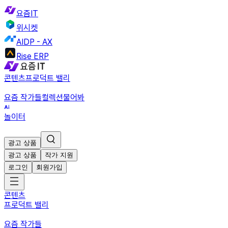
요즘IT
위시켓
AIDP - AX
Rise ERP
콘텐츠
프로덕트 밸리
요즘 작가들
컬렉션
물어봐
놀이터
광고 상품
광고 상품
작가 지원
로그인
회원가입
콘텐츠
프로덕트 밸리
요즘 작가들