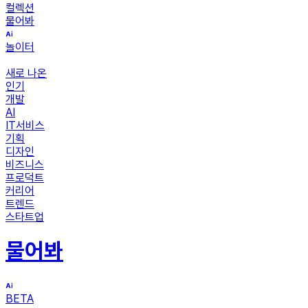
컬렉션
물어봐
놀이터
새로 나온
인기
개발
AI
IT서비스
기획
디자인
비즈니스
프로덕트
커리어
트렌드
스타트업
물어봐
BETA