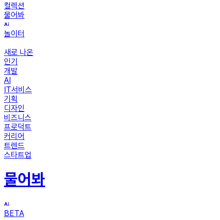
컬렉션
물어봐
놀이터
새로 나온
인기
개발
AI
IT서비스
기획
디자인
비즈니스
프로덕트
커리어
트렌드
스타트업
물어봐
BETA