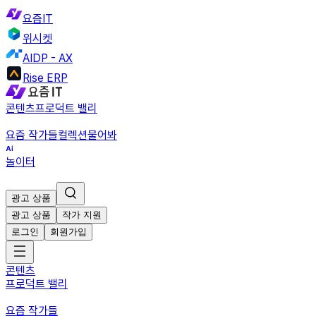
요즘IT
위시켓
AIDP - AX
Rise ERP
콘텐츠
프로덕트 밸리
요즘 작가들
컬렉션
물어봐
놀이터
광고 상품
광고 상품
작가 지원
로그인
회원가입
콘텐츠
프로덕트 밸리
요즘 작가들