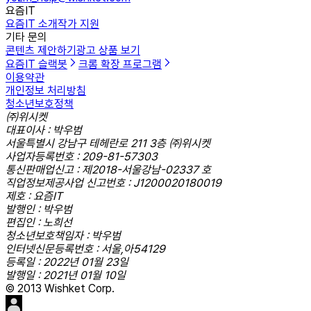
요즘IT
요즘IT 소개
작가 지원
기타 문의
콘텐츠 제안하기
광고 상품 보기
요즘IT 슬랙봇
크롬 확장 프로그램
이용약관
개인정보 처리방침
청소년보호정책
㈜위시켓
대표이사 : 박우범
서울특별시 강남구 테헤란로 211 3층 ㈜위시켓
사업자등록번호 : 209-81-57303
통신판매업신고 : 제2018-서울강남-02337 호
직업정보제공사업 신고번호 : J1200020180019
제호 : 요즘IT
발행인 : 박우범
편집인 : 노희선
청소년보호책임자 : 박우범
인터넷신문등록번호 : 서울,아54129
등록일 : 2022년 01월 23일
발행일 : 2021년 01월 10일
© 2013 Wishket Corp.