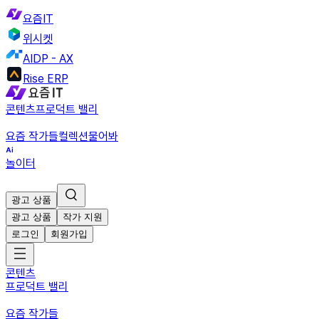
요즘IT
위시켓
AIDP - AX
Rise ERP
콘텐츠
프로덕트 밸리
요즘 작가들
컬렉션
물어봐
놀이터
광고 상품
광고 상품
작가 지원
로그인
회원가입
콘텐츠
프로덕트 밸리
요즘 작가들