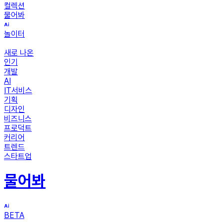
컬렉션
물어봐
놀이터
새로 나온
인기
개발
AI
IT서비스
기획
디자인
비즈니스
프로덕트
커리어
트렌드
스타트업
물어봐
BETA