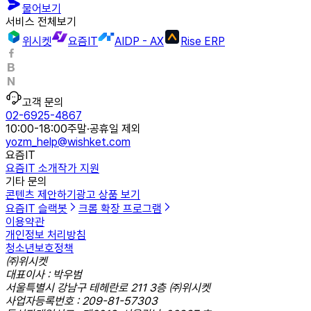
물어보기
서비스 전체보기
위시켓
요즘IT
AIDP - AX
Rise ERP
고객 문의
02-6925-4867
10:00-18:00
주말·공휴일 제외
yozm_help@wishket.com
요즘IT
요즘IT 소개
작가 지원
기타 문의
콘텐츠 제안하기
광고 상품 보기
요즘IT 슬랙봇
크롬 확장 프로그램
이용약관
개인정보 처리방침
청소년보호정책
㈜위시켓
대표이사 : 박우범
서울특별시 강남구 테헤란로 211 3층 ㈜위시켓
사업자등록번호 : 209-81-57303