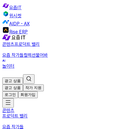
요즘IT
위시켓
AIDP - AX
Rise ERP
콘텐츠
프로덕트 밸리
요즘 작가들
컬렉션
물어봐
놀이터
광고 상품
광고 상품
작가 지원
로그인
회원가입
콘텐츠
프로덕트 밸리
요즘 작가들