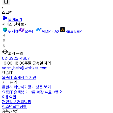
스크랩
물어보기
서비스 전체보기
위시켓
요즘IT
AIDP - AX
Rise ERP
고객 문의
02-6925-4867
10:00-18:00
주말·공휴일 제외
yozm_help@wishket.com
요즘IT
요즘IT 소개
작가 지원
기타 문의
콘텐츠 제안하기
광고 상품 보기
요즘IT 슬랙봇
크롬 확장 프로그램
이용약관
개인정보 처리방침
청소년보호정책
㈜위시켓