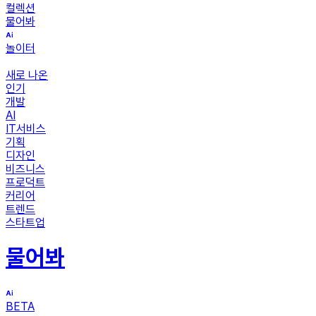
컬렉션
물어봐
놀이터
새로 나온
인기
개발
AI
IT서비스
기획
디자인
비즈니스
프로덕트
커리어
트렌드
스타트업
물어봐
BETA