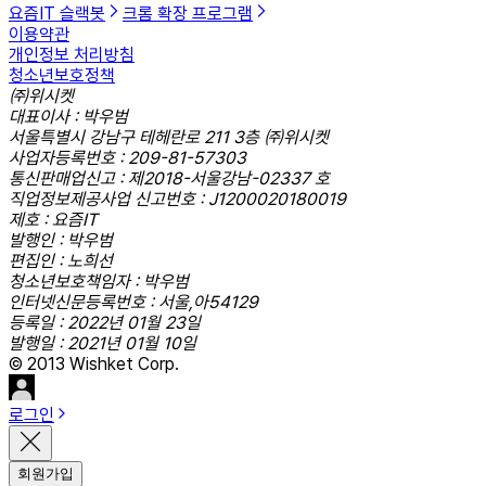
요즘IT 슬랙봇
크롬 확장 프로그램
이용약관
개인정보 처리방침
청소년보호정책
㈜위시켓
대표이사 : 박우범
서울특별시 강남구 테헤란로 211 3층 ㈜위시켓
사업자등록번호 : 209-81-57303
통신판매업신고 : 제2018-서울강남-02337 호
직업정보제공사업 신고번호 : J1200020180019
제호 : 요즘IT
발행인 : 박우범
편집인 : 노희선
청소년보호책임자 : 박우범
인터넷신문등록번호 : 서울,아54129
등록일 : 2022년 01월 23일
발행일 : 2021년 01월 10일
© 2013 Wishket Corp.
로그인
회원가입