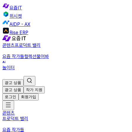
요즘IT
위시켓
AIDP - AX
Rise ERP
콘텐츠
프로덕트 밸리
요즘 작가들
컬렉션
물어봐
놀이터
광고 상품
광고 상품
작가 지원
로그인
회원가입
콘텐츠
프로덕트 밸리
요즘 작가들