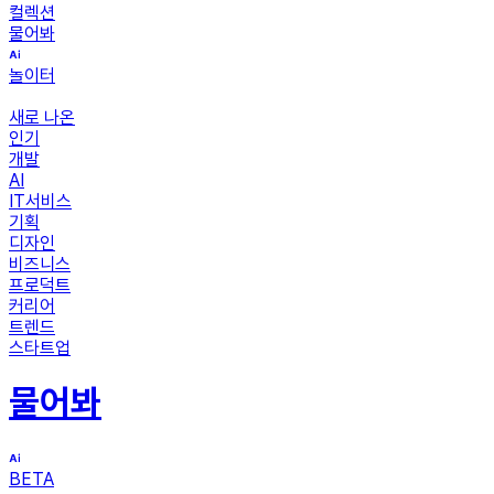
컬렉션
물어봐
놀이터
새로 나온
인기
개발
AI
IT서비스
기획
디자인
비즈니스
프로덕트
커리어
트렌드
스타트업
물어봐
BETA