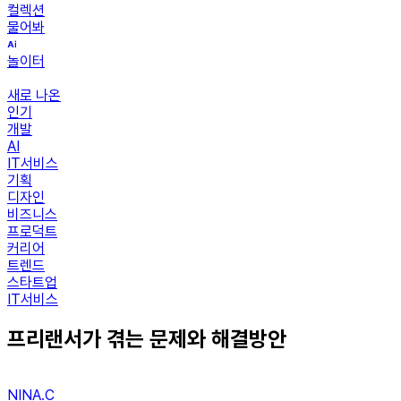
컬렉션
물어봐
놀이터
새로 나온
인기
개발
AI
IT서비스
기획
디자인
비즈니스
프로덕트
커리어
트렌드
스타트업
IT서비스
프리랜서가 겪는 문제와 해결방안
NINA.C