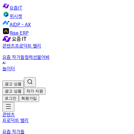
요즘IT
위시켓
AIDP - AX
Rise ERP
콘텐츠
프로덕트 밸리
요즘 작가들
컬렉션
물어봐
놀이터
광고 상품
광고 상품
작가 지원
로그인
회원가입
콘텐츠
프로덕트 밸리
요즘 작가들