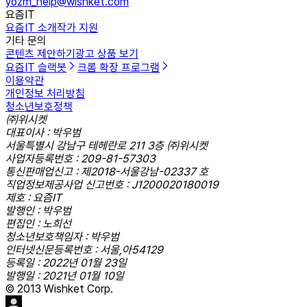
yozm_help@wishket.com
요즘IT
요즘IT 소개
작가 지원
기타 문의
콘텐츠 제안하기
광고 상품 보기
요즘IT 슬랙봇
크롬 확장 프로그램
이용약관
개인정보 처리방침
청소년보호정책
㈜위시켓
대표이사 : 박우범
서울특별시 강남구 테헤란로 211 3층 ㈜위시켓
사업자등록번호 : 209-81-57303
통신판매업신고 : 제2018-서울강남-02337 호
직업정보제공사업 신고번호 : J1200020180019
제호 : 요즘IT
발행인 : 박우범
편집인 : 노희선
청소년보호책임자 : 박우범
인터넷신문등록번호 : 서울,아54129
등록일 : 2022년 01월 23일
발행일 : 2021년 01월 10일
© 2013 Wishket Corp.