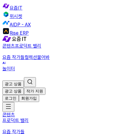
요즘IT
위시켓
AIDP - AX
Rise ERP
콘텐츠
프로덕트 밸리
요즘 작가들
컬렉션
물어봐
놀이터
광고 상품
광고 상품
작가 지원
로그인
회원가입
콘텐츠
프로덕트 밸리
요즘 작가들