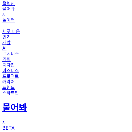
컬렉션
물어봐
놀이터
새로 나온
인기
개발
AI
IT서비스
기획
디자인
비즈니스
프로덕트
커리어
트렌드
스타트업
물어봐
BETA