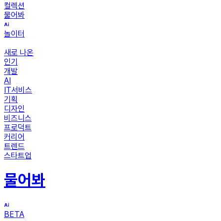
컬렉션
물어봐
놀이터
새로 나온
인기
개발
AI
IT서비스
기획
디자인
비즈니스
프로덕트
커리어
트렌드
스타트업
물어봐
BETA