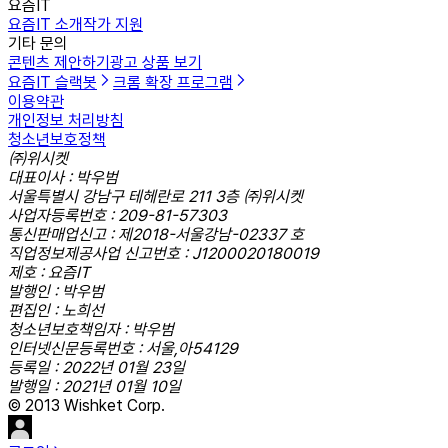
요즘IT
요즘IT 소개
작가 지원
기타 문의
콘텐츠 제안하기
광고 상품 보기
요즘IT 슬랙봇
크롬 확장 프로그램
이용약관
개인정보 처리방침
청소년보호정책
㈜위시켓
대표이사 : 박우범
서울특별시 강남구 테헤란로 211 3층 ㈜위시켓
사업자등록번호 : 209-81-57303
통신판매업신고 : 제2018-서울강남-02337 호
직업정보제공사업 신고번호 : J1200020180019
제호 : 요즘IT
발행인 : 박우범
편집인 : 노희선
청소년보호책임자 : 박우범
인터넷신문등록번호 : 서울,아54129
등록일 : 2022년 01월 23일
발행일 : 2021년 01월 10일
© 2013 Wishket Corp.