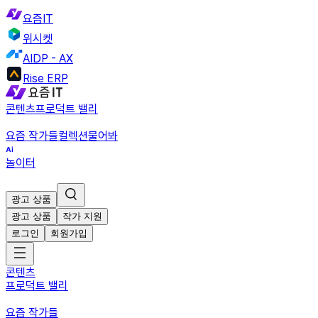
요즘IT
위시켓
AIDP - AX
Rise ERP
콘텐츠
프로덕트 밸리
요즘 작가들
컬렉션
물어봐
놀이터
광고 상품
광고 상품
작가 지원
로그인
회원가입
콘텐츠
프로덕트 밸리
요즘 작가들