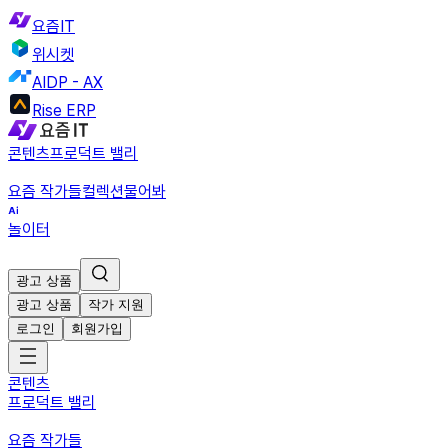
요즘IT
위시켓
AIDP - AX
Rise ERP
콘텐츠
프로덕트 밸리
요즘 작가들
컬렉션
물어봐
놀이터
광고 상품
광고 상품
작가 지원
로그인
회원가입
콘텐츠
프로덕트 밸리
요즘 작가들