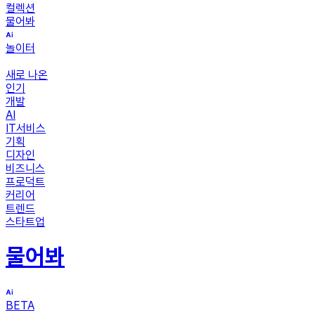
컬렉션
물어봐
놀이터
새로 나온
인기
개발
AI
IT서비스
기획
디자인
비즈니스
프로덕트
커리어
트렌드
스타트업
물어봐
BETA