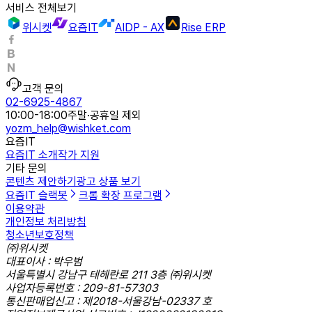
서비스 전체보기
위시켓
요즘IT
AIDP - AX
Rise ERP
고객 문의
02-6925-4867
10:00-18:00
주말·공휴일 제외
yozm_help@wishket.com
요즘IT
요즘IT 소개
작가 지원
기타 문의
콘텐츠 제안하기
광고 상품 보기
요즘IT 슬랙봇
크롬 확장 프로그램
이용약관
개인정보 처리방침
청소년보호정책
㈜위시켓
대표이사 : 박우범
서울특별시 강남구 테헤란로 211 3층 ㈜위시켓
사업자등록번호 : 209-81-57303
통신판매업신고 : 제2018-서울강남-02337 호