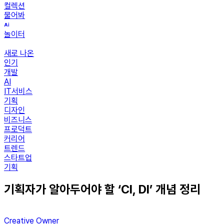
컬렉션
물어봐
놀이터
새로 나온
인기
개발
AI
IT서비스
기획
디자인
비즈니스
프로덕트
커리어
트렌드
스타트업
기획
기획자가 알아두어야 할 ‘CI, DI’ 개념 정리
Creative Owner