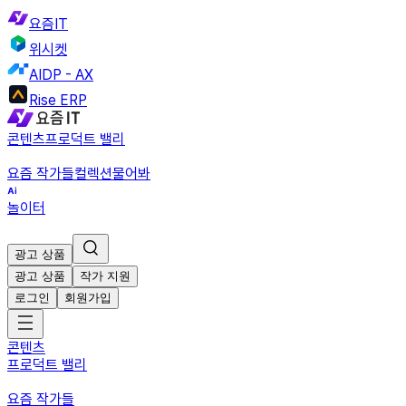
요즘IT
위시켓
AIDP - AX
Rise ERP
콘텐츠
프로덕트 밸리
요즘 작가들
컬렉션
물어봐
놀이터
광고 상품
광고 상품
작가 지원
로그인
회원가입
콘텐츠
프로덕트 밸리
요즘 작가들