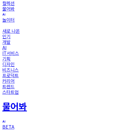
컬렉션
물어봐
놀이터
새로 나온
인기
개발
AI
IT서비스
기획
디자인
비즈니스
프로덕트
커리어
트렌드
스타트업
물어봐
BETA