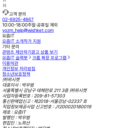
고객 문의
02-6925-4867
10:00-18:00
주말·공휴일 제외
yozm_help@wishket.com
요즘IT
요즘IT 소개
작가 지원
기타 문의
콘텐츠 제안하기
광고 상품 보기
요즘IT 슬랙봇
크롬 확장 프로그램
이용약관
개인정보 처리방침
청소년보호정책
㈜위시켓
대표이사 : 박우범
서울특별시 강남구 테헤란로 211 3층 ㈜위시켓
사업자등록번호 : 209-81-57303
통신판매업신고 : 제2018-서울강남-02337 호
직업정보제공사업 신고번호 : J1200020180019
제호 : 요즘IT
발행인 : 박우범
편집인 : 노희선