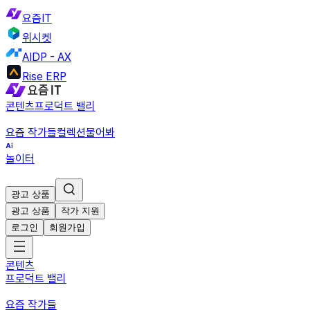
요즘IT
위시켓
AIDP - AX
Rise ERP
콘텐츠
프로덕트 밸리
요즘 작가들
컬렉션
물어봐
놀이터
광고 상품
광고 상품
작가 지원
로그인
회원가입
콘텐츠
프로덕트 밸리
요즘 작가들