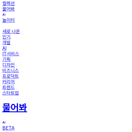
컬렉션
물어봐
놀이터
새로 나온
인기
개발
AI
IT서비스
기획
디자인
비즈니스
프로덕트
커리어
트렌드
스타트업
물어봐
BETA