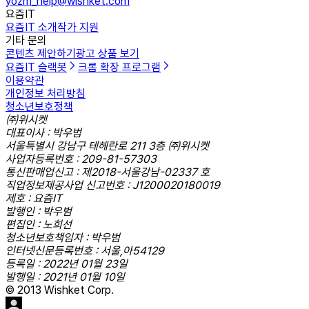
yozm_help@wishket.com
요즘IT
요즘IT 소개
작가 지원
기타 문의
콘텐츠 제안하기
광고 상품 보기
요즘IT 슬랙봇
크롬 확장 프로그램
이용약관
개인정보 처리방침
청소년보호정책
㈜위시켓
대표이사 : 박우범
서울특별시 강남구 테헤란로 211 3층 ㈜위시켓
사업자등록번호 : 209-81-57303
통신판매업신고 : 제2018-서울강남-02337 호
직업정보제공사업 신고번호 : J1200020180019
제호 : 요즘IT
발행인 : 박우범
편집인 : 노희선
청소년보호책임자 : 박우범
인터넷신문등록번호 : 서울,아54129
등록일 : 2022년 01월 23일
발행일 : 2021년 01월 10일
© 2013 Wishket Corp.