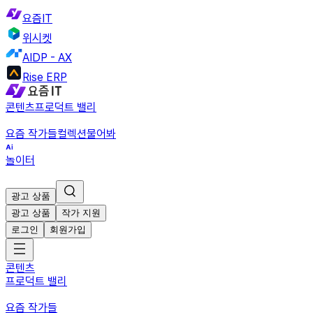
요즘IT
위시켓
AIDP - AX
Rise ERP
콘텐츠
프로덕트 밸리
요즘 작가들
컬렉션
물어봐
놀이터
광고 상품
광고 상품
작가 지원
로그인
회원가입
콘텐츠
프로덕트 밸리
요즘 작가들