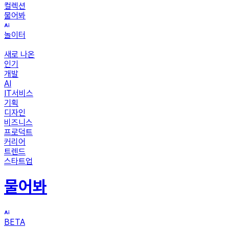
컬렉션
물어봐
놀이터
새로 나온
인기
개발
AI
IT서비스
기획
디자인
비즈니스
프로덕트
커리어
트렌드
스타트업
물어봐
BETA