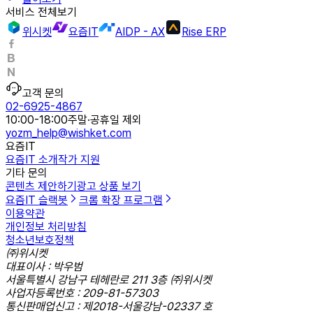
서비스 전체보기
위시켓
요즘IT
AIDP - AX
Rise ERP
고객 문의
02-6925-4867
10:00-18:00
주말·공휴일 제외
yozm_help@wishket.com
요즘IT
요즘IT 소개
작가 지원
기타 문의
콘텐츠 제안하기
광고 상품 보기
요즘IT 슬랙봇
크롬 확장 프로그램
이용약관
개인정보 처리방침
청소년보호정책
㈜위시켓
대표이사 : 박우범
서울특별시 강남구 테헤란로 211 3층 ㈜위시켓
사업자등록번호 : 209-81-57303
통신판매업신고 : 제2018-서울강남-02337 호