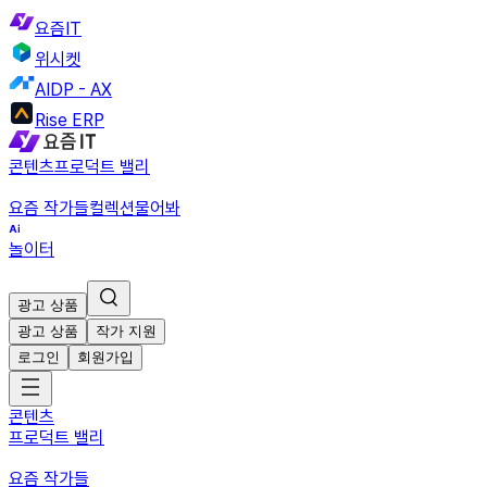
요즘IT
위시켓
AIDP - AX
Rise ERP
콘텐츠
프로덕트 밸리
요즘 작가들
컬렉션
물어봐
놀이터
광고 상품
광고 상품
작가 지원
로그인
회원가입
콘텐츠
프로덕트 밸리
요즘 작가들