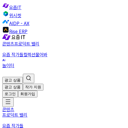
요즘IT
위시켓
AIDP - AX
Rise ERP
콘텐츠
프로덕트 밸리
요즘 작가들
컬렉션
물어봐
놀이터
광고 상품
광고 상품
작가 지원
로그인
회원가입
콘텐츠
프로덕트 밸리
요즘 작가들