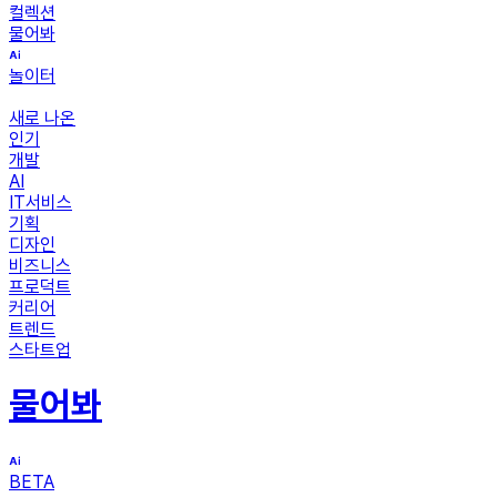
컬렉션
물어봐
놀이터
새로 나온
인기
개발
AI
IT서비스
기획
디자인
비즈니스
프로덕트
커리어
트렌드
스타트업
물어봐
BETA