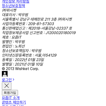
개인정보 처리방침
청소년보호정책
㈜위시켓
대표이사 : 박우범
서울특별시 강남구 테헤란로 211 3층 ㈜위시켓
사업자등록번호 : 209-81-57303
통신판매업신고 : 제2018-서울강남-02337 호
직업정보제공사업 신고번호 : J1200020180019
제호 : 요즘IT
발행인 : 박우범
편집인 : 노희선
청소년보호책임자 : 박우범
인터넷신문등록번호 : 서울,아54129
등록일 : 2022년 01월 23일
발행일 : 2021년 01월 10일
© 2013 Wishket Corp.
로그인
회원가입
요즘IT 소개
콘텐츠 제안하기