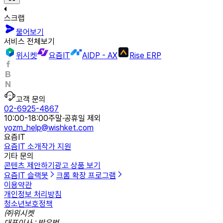
스크랩
물어보기
서비스 전체보기
위시켓
요즘IT
AIDP - AX
Rise ERP
고객 문의
02-6925-4867
10:00-18:00
주말·공휴일 제외
yozm_help@wishket.com
요즘IT
요즘IT 소개
작가 지원
기타 문의
콘텐츠 제안하기
광고 상품 보기
요즘IT 슬랙봇
크롬 확장 프로그램
이용약관
개인정보 처리방침
청소년보호정책
㈜위시켓
대표이사 : 박우범