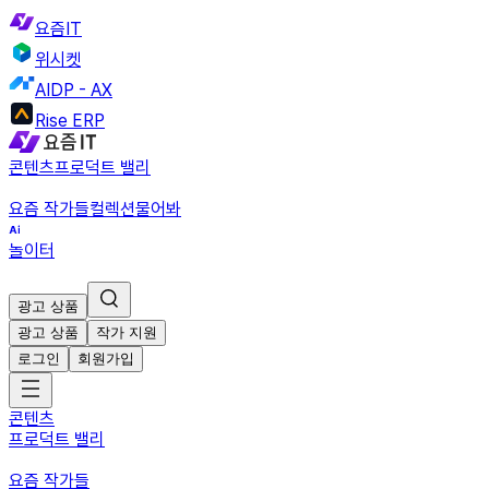
요즘IT
위시켓
AIDP - AX
Rise ERP
콘텐츠
프로덕트 밸리
요즘 작가들
컬렉션
물어봐
놀이터
광고 상품
광고 상품
작가 지원
로그인
회원가입
콘텐츠
프로덕트 밸리
요즘 작가들