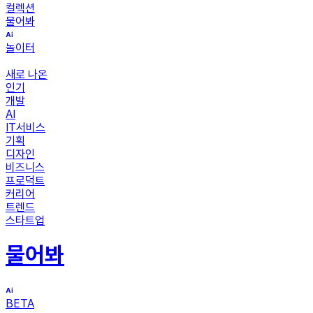
컬렉션
물어봐
놀이터
새로 나온
인기
개발
AI
IT서비스
기획
디자인
비즈니스
프로덕트
커리어
트렌드
스타트업
물어봐
BETA