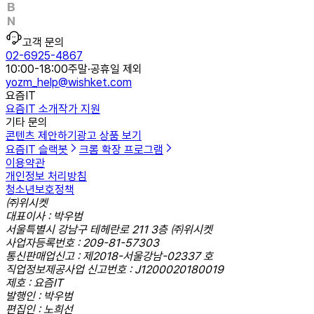
고객 문의
02-6925-4867
10:00-18:00
주말·공휴일 제외
yozm_help@wishket.com
요즘IT
요즘IT 소개
작가 지원
기타 문의
콘텐츠 제안하기
광고 상품 보기
요즘IT 슬랙봇
크롬 확장 프로그램
이용약관
개인정보 처리방침
청소년보호정책
㈜위시켓
대표이사 : 박우범
서울특별시 강남구 테헤란로 211 3층 ㈜위시켓
사업자등록번호 : 209-81-57303
통신판매업신고 : 제2018-서울강남-02337 호
직업정보제공사업 신고번호 : J1200020180019
제호 : 요즘IT
발행인 : 박우범
편집인 : 노희선