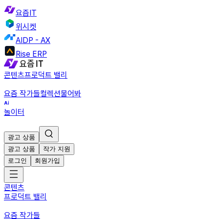
요즘IT
위시켓
AIDP - AX
Rise ERP
콘텐츠
프로덕트 밸리
요즘 작가들
컬렉션
물어봐
놀이터
광고 상품
광고 상품
작가 지원
로그인
회원가입
콘텐츠
프로덕트 밸리
요즘 작가들