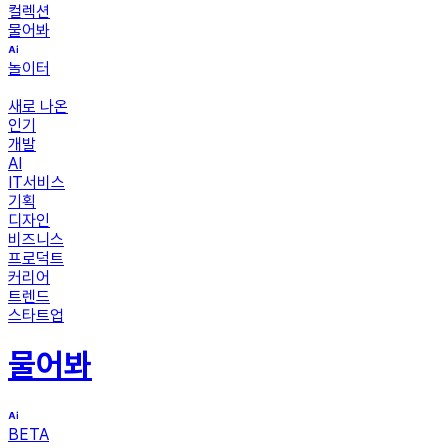
컬렉션
물어봐
놀이터
새로 나온
인기
개발
AI
IT서비스
기획
디자인
비즈니스
프로덕트
커리어
트렌드
스타트업
물어봐
BETA