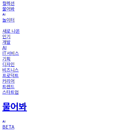
컬렉션
물어봐
놀이터
새로 나온
인기
개발
AI
IT서비스
기획
디자인
비즈니스
프로덕트
커리어
트렌드
스타트업
물어봐
BETA