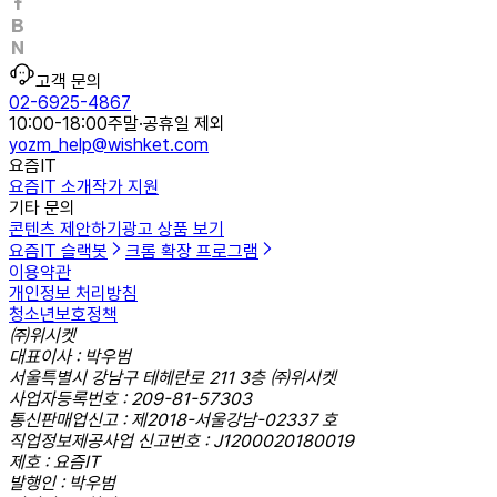
고객 문의
02-6925-4867
10:00-18:00
주말·공휴일 제외
yozm_help@wishket.com
요즘IT
요즘IT 소개
작가 지원
기타 문의
콘텐츠 제안하기
광고 상품 보기
요즘IT 슬랙봇
크롬 확장 프로그램
이용약관
개인정보 처리방침
청소년보호정책
㈜위시켓
대표이사 : 박우범
서울특별시 강남구 테헤란로 211 3층 ㈜위시켓
사업자등록번호 : 209-81-57303
통신판매업신고 : 제2018-서울강남-02337 호
직업정보제공사업 신고번호 : J1200020180019
제호 : 요즘IT
발행인 : 박우범