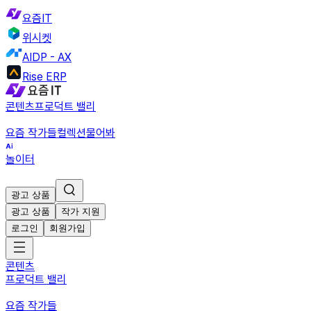
요즘IT
위시켓
AIDP - AX
Rise ERP
콘텐츠
프로덕트 밸리
요즘 작가들
컬렉션
물어봐
놀이터
광고 상품
광고 상품
작가 지원
로그인
회원가입
콘텐츠
프로덕트 밸리
요즘 작가들