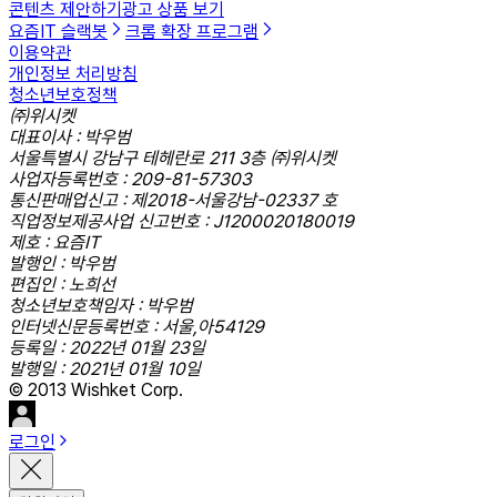
콘텐츠 제안하기
광고 상품 보기
요즘IT 슬랙봇
크롬 확장 프로그램
이용약관
개인정보 처리방침
청소년보호정책
㈜위시켓
대표이사 : 박우범
서울특별시 강남구 테헤란로 211 3층 ㈜위시켓
사업자등록번호 : 209-81-57303
통신판매업신고 : 제2018-서울강남-02337 호
직업정보제공사업 신고번호 : J1200020180019
제호 : 요즘IT
발행인 : 박우범
편집인 : 노희선
청소년보호책임자 : 박우범
인터넷신문등록번호 : 서울,아54129
등록일 : 2022년 01월 23일
발행일 : 2021년 01월 10일
© 2013 Wishket Corp.
로그인