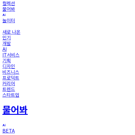
컬렉션
물어봐
놀이터
새로 나온
인기
개발
AI
IT서비스
기획
디자인
비즈니스
프로덕트
커리어
트렌드
스타트업
물어봐
BETA