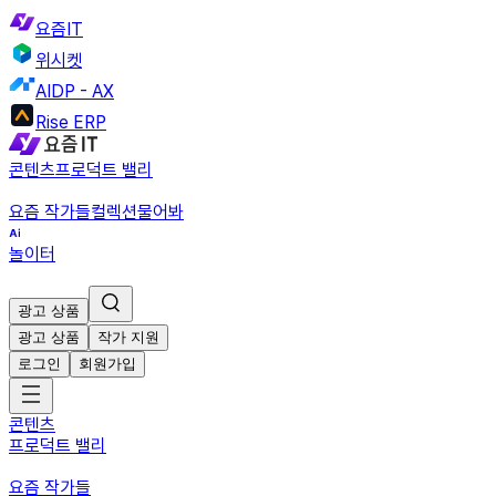
요즘IT
위시켓
AIDP - AX
Rise ERP
콘텐츠
프로덕트 밸리
요즘 작가들
컬렉션
물어봐
놀이터
광고 상품
광고 상품
작가 지원
로그인
회원가입
콘텐츠
프로덕트 밸리
요즘 작가들