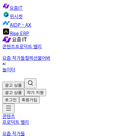
요즘IT
위시켓
AIDP - AX
Rise ERP
콘텐츠
프로덕트 밸리
요즘 작가들
컬렉션
물어봐
놀이터
광고 상품
광고 상품
작가 지원
로그인
회원가입
콘텐츠
프로덕트 밸리
요즘 작가들