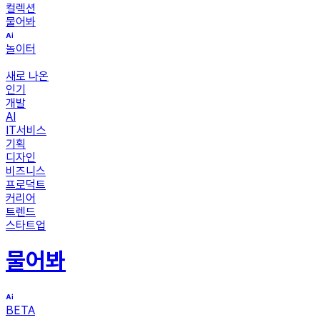
컬렉션
물어봐
놀이터
새로 나온
인기
개발
AI
IT서비스
기획
디자인
비즈니스
프로덕트
커리어
트렌드
스타트업
물어봐
BETA