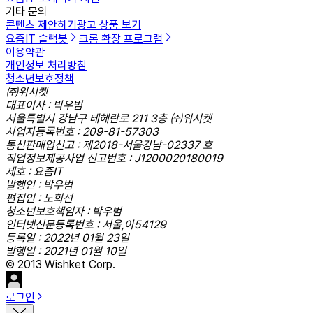
기타 문의
콘텐츠 제안하기
광고 상품 보기
요즘IT 슬랙봇
크롬 확장 프로그램
이용약관
개인정보 처리방침
청소년보호정책
㈜위시켓
대표이사 : 박우범
서울특별시 강남구 테헤란로 211 3층 ㈜위시켓
사업자등록번호 : 209-81-57303
통신판매업신고 : 제2018-서울강남-02337 호
직업정보제공사업 신고번호 : J1200020180019
제호 : 요즘IT
발행인 : 박우범
편집인 : 노희선
청소년보호책임자 : 박우범
인터넷신문등록번호 : 서울,아54129
등록일 : 2022년 01월 23일
발행일 : 2021년 01월 10일
© 2013 Wishket Corp.
로그인