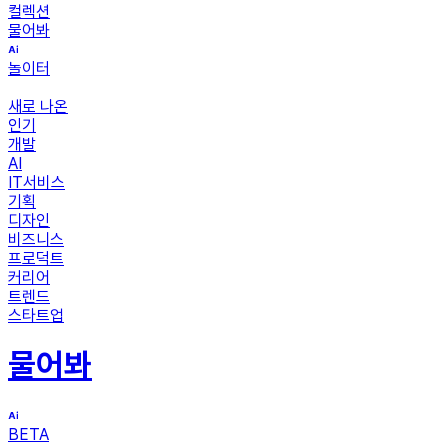
컬렉션
물어봐
놀이터
새로 나온
인기
개발
AI
IT서비스
기획
디자인
비즈니스
프로덕트
커리어
트렌드
스타트업
물어봐
BETA