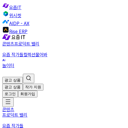
요즘IT
위시켓
AIDP - AX
Rise ERP
콘텐츠
프로덕트 밸리
요즘 작가들
컬렉션
물어봐
놀이터
광고 상품
광고 상품
작가 지원
로그인
회원가입
콘텐츠
프로덕트 밸리
요즘 작가들