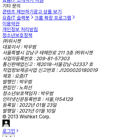
요즘IT 소개
작가 지원
기타 문의
콘텐츠 제안하기
광고 상품 보기
요즘IT 슬랙봇
크롬 확장 프로그램
이용약관
개인정보 처리방침
청소년보호정책
㈜위시켓
대표이사 : 박우범
서울특별시 강남구 테헤란로 211 3층 ㈜위시켓
사업자등록번호 : 209-81-57303
통신판매업신고 : 제2018-서울강남-02337 호
직업정보제공사업 신고번호 : J1200020180019
제호 : 요즘IT
발행인 : 박우범
편집인 : 노희선
청소년보호책임자 : 박우범
인터넷신문등록번호 : 서울,아54129
등록일 : 2022년 01월 23일
발행일 : 2021년 01월 10일
© 2013 Wishket Corp.
로그인