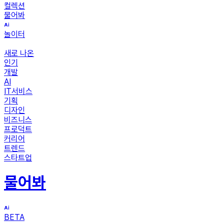
컬렉션
물어봐
놀이터
새로 나온
인기
개발
AI
IT서비스
기획
디자인
비즈니스
프로덕트
커리어
트렌드
스타트업
물어봐
BETA