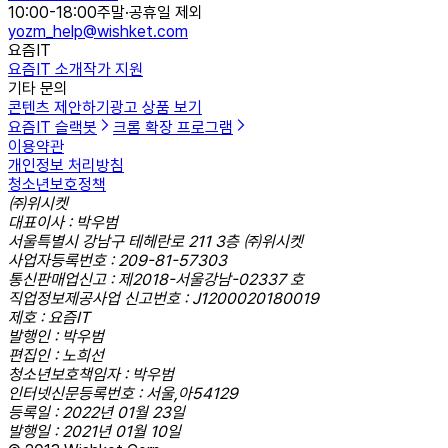
10:00-18:00
주말·공휴일 제외
yozm_help@wishket.com
요즘IT
요즘IT 소개
작가 지원
기타 문의
콘텐츠 제안하기
광고 상품 보기
요즘IT 슬랙봇
크롬 확장 프로그램
이용약관
개인정보 처리방침
청소년보호정책
㈜위시켓
대표이사 : 박우범
서울특별시 강남구 테헤란로 211 3층 ㈜위시켓
사업자등록번호 : 209-81-57303
통신판매업신고 : 제2018-서울강남-02337 호
직업정보제공사업 신고번호 : J1200020180019
제호 : 요즘IT
발행인 : 박우범
편집인 : 노희선
청소년보호책임자 : 박우범
인터넷신문등록번호 : 서울,아54129
등록일 : 2022년 01월 23일
발행일 : 2021년 01월 10일