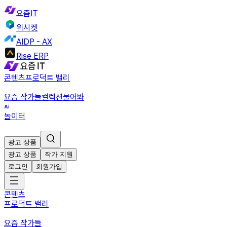
요즘IT
위시켓
AIDP - AX
Rise ERP
콘텐츠
프로덕트 밸리
요즘 작가들
컬렉션
물어봐
놀이터
광고 상품
광고 상품
작가 지원
로그인
회원가입
콘텐츠
프로덕트 밸리
요즘 작가들