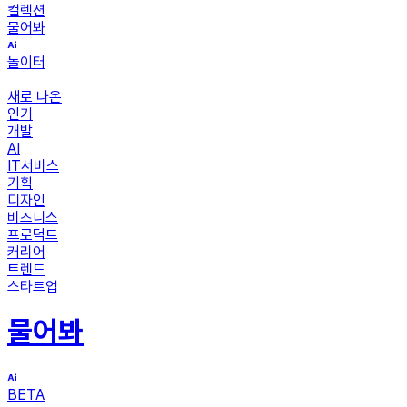
컬렉션
물어봐
놀이터
새로 나온
인기
개발
AI
IT서비스
기획
디자인
비즈니스
프로덕트
커리어
트렌드
스타트업
물어봐
BETA