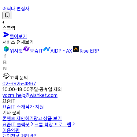
어쩌다 편집자
스크랩
물어보기
서비스 전체보기
위시켓
요즘IT
AIDP - AX
Rise ERP
고객 문의
02-6925-4867
10:00-18:00
주말·공휴일 제외
yozm_help@wishket.com
요즘IT
요즘IT 소개
작가 지원
기타 문의
콘텐츠 제안하기
광고 상품 보기
요즘IT 슬랙봇
크롬 확장 프로그램
이용약관
개인정보 처리방침