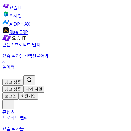
요즘IT
위시켓
AIDP - AX
Rise ERP
콘텐츠
프로덕트 밸리
요즘 작가들
컬렉션
물어봐
놀이터
광고 상품
광고 상품
작가 지원
로그인
회원가입
콘텐츠
프로덕트 밸리
요즘 작가들