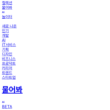
컬렉션
물어봐
놀이터
새로 나온
인기
개발
AI
IT서비스
기획
디자인
비즈니스
프로덕트
커리어
트렌드
스타트업
물어봐
BETA