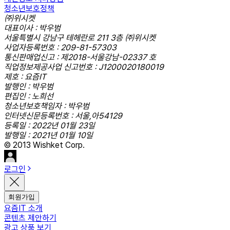
청소년보호정책
㈜위시켓
대표이사 : 박우범
서울특별시 강남구 테헤란로 211 3층 ㈜위시켓
사업자등록번호 : 209-81-57303
통신판매업신고 : 제2018-서울강남-02337 호
직업정보제공사업 신고번호 : J1200020180019
제호 : 요즘IT
발행인 : 박우범
편집인 : 노희선
청소년보호책임자 : 박우범
인터넷신문등록번호 : 서울,아54129
등록일 : 2022년 01월 23일
발행일 : 2021년 01월 10일
© 2013 Wishket Corp.
로그인
회원가입
요즘IT 소개
콘텐츠 제안하기
광고 상품 보기