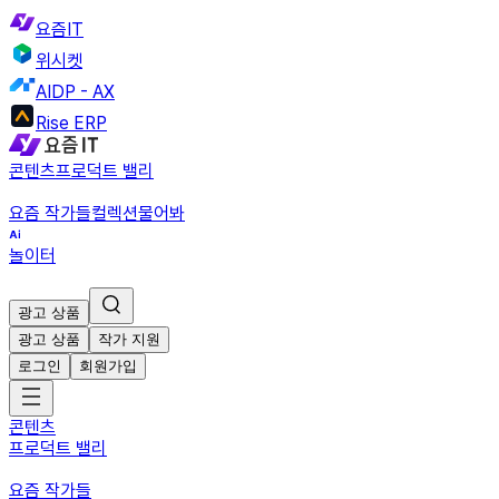
요즘IT
위시켓
AIDP - AX
Rise ERP
콘텐츠
프로덕트 밸리
요즘 작가들
컬렉션
물어봐
놀이터
광고 상품
광고 상품
작가 지원
로그인
회원가입
콘텐츠
프로덕트 밸리
요즘 작가들