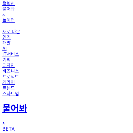
컬렉션
물어봐
놀이터
새로 나온
인기
개발
AI
IT서비스
기획
디자인
비즈니스
프로덕트
커리어
트렌드
스타트업
물어봐
BETA