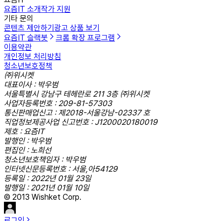
요즘IT 소개
작가 지원
기타 문의
콘텐츠 제안하기
광고 상품 보기
요즘IT 슬랙봇
크롬 확장 프로그램
이용약관
개인정보 처리방침
청소년보호정책
㈜위시켓
대표이사 : 박우범
서울특별시 강남구 테헤란로 211 3층 ㈜위시켓
사업자등록번호 : 209-81-57303
통신판매업신고 : 제2018-서울강남-02337 호
직업정보제공사업 신고번호 : J1200020180019
제호 : 요즘IT
발행인 : 박우범
편집인 : 노희선
청소년보호책임자 : 박우범
인터넷신문등록번호 : 서울,아54129
등록일 : 2022년 01월 23일
발행일 : 2021년 01월 10일
© 2013 Wishket Corp.
로그인