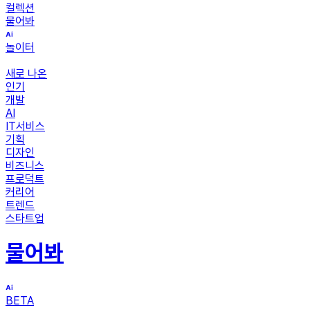
컬렉션
물어봐
놀이터
새로 나온
인기
개발
AI
IT서비스
기획
디자인
비즈니스
프로덕트
커리어
트렌드
스타트업
물어봐
BETA