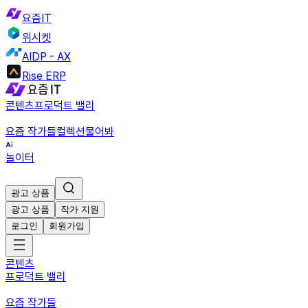
요즘IT
위시켓
AIDP - AX
Rise ERP
콘텐츠
프로덕트 밸리
요즘 작가들
컬렉션
물어봐
놀이터
광고 상품
광고 상품
작가 지원
로그인
회원가입
콘텐츠
프로덕트 밸리
요즘 작가들