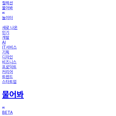
컬렉션
물어봐
놀이터
새로 나온
인기
개발
AI
IT서비스
기획
디자인
비즈니스
프로덕트
커리어
트렌드
스타트업
물어봐
BETA