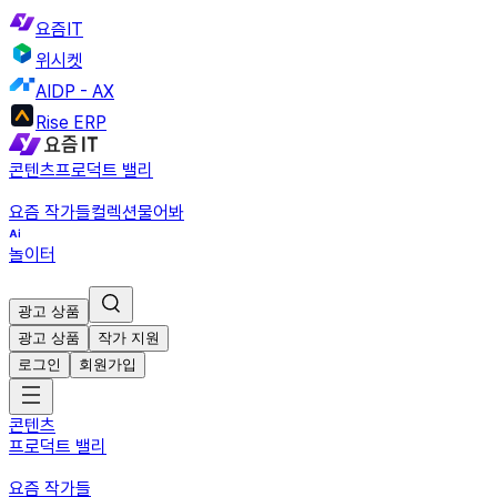
요즘IT
위시켓
AIDP - AX
Rise ERP
콘텐츠
프로덕트 밸리
요즘 작가들
컬렉션
물어봐
놀이터
광고 상품
광고 상품
작가 지원
로그인
회원가입
콘텐츠
프로덕트 밸리
요즘 작가들