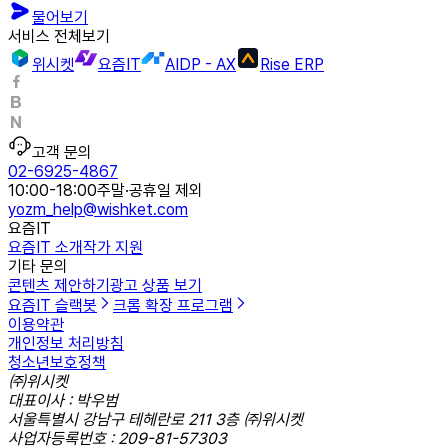
물어보기
서비스 전체보기
위시켓
요즘IT
AIDP - AX
Rise ERP
고객 문의
02-6925-4867
10:00-18:00
주말·공휴일 제외
yozm_help@wishket.com
요즘IT
요즘IT 소개
작가 지원
기타 문의
콘텐츠 제안하기
광고 상품 보기
요즘IT 슬랙봇
크롬 확장 프로그램
이용약관
개인정보 처리방침
청소년보호정책
㈜위시켓
대표이사 : 박우범
서울특별시 강남구 테헤란로 211 3층 ㈜위시켓
사업자등록번호 : 209-81-57303