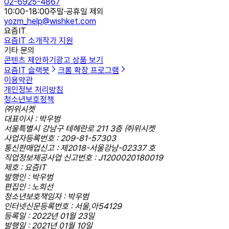
02-6925-4867
10:00-18:00
주말·공휴일 제외
yozm_help@wishket.com
요즘IT
요즘IT 소개
작가 지원
기타 문의
콘텐츠 제안하기
광고 상품 보기
요즘IT 슬랙봇
크롬 확장 프로그램
이용약관
개인정보 처리방침
청소년보호정책
㈜위시켓
대표이사 : 박우범
서울특별시 강남구 테헤란로 211 3층 ㈜위시켓
사업자등록번호 : 209-81-57303
통신판매업신고 : 제2018-서울강남-02337 호
직업정보제공사업 신고번호 : J1200020180019
제호 : 요즘IT
발행인 : 박우범
편집인 : 노희선
청소년보호책임자 : 박우범
인터넷신문등록번호 : 서울,아54129
등록일 : 2022년 01월 23일
발행일 : 2021년 01월 10일