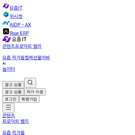
요즘IT
위시켓
AIDP - AX
Rise ERP
콘텐츠
프로덕트 밸리
요즘 작가들
컬렉션
물어봐
놀이터
광고 상품
광고 상품
작가 지원
로그인
회원가입
콘텐츠
프로덕트 밸리
요즘 작가들