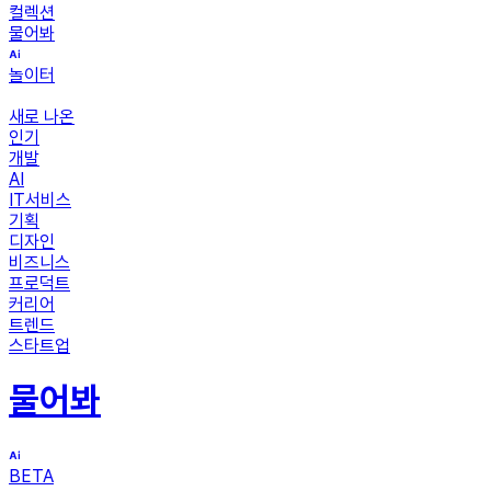
컬렉션
물어봐
놀이터
새로 나온
인기
개발
AI
IT서비스
기획
디자인
비즈니스
프로덕트
커리어
트렌드
스타트업
물어봐
BETA