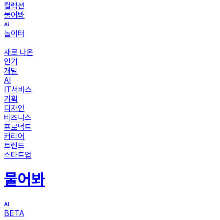
컬렉션
물어봐
놀이터
새로 나온
인기
개발
AI
IT서비스
기획
디자인
비즈니스
프로덕트
커리어
트렌드
스타트업
물어봐
BETA