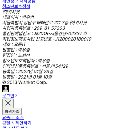
개인정보 처리방침
청소년보호정책
㈜위시켓
대표이사 : 박우범
서울특별시 강남구 테헤란로 211 3층 ㈜위시켓
사업자등록번호 : 209-81-57303
통신판매업신고 : 제2018-서울강남-02337 호
직업정보제공사업 신고번호 : J1200020180019
제호 : 요즘IT
발행인 : 박우범
편집인 : 노희선
청소년보호책임자 : 박우범
인터넷신문등록번호 : 서울,아54129
등록일 : 2022년 01월 23일
발행일 : 2021년 01월 10일
© 2013 Wishket Corp.
로그인
회원가입
요즘IT 소개
콘텐츠 제안하기