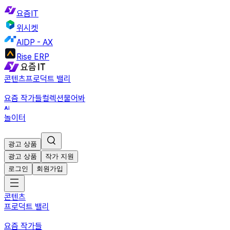
요즘IT
위시켓
AIDP - AX
Rise ERP
콘텐츠
프로덕트 밸리
요즘 작가들
컬렉션
물어봐
놀이터
광고 상품
광고 상품
작가 지원
로그인
회원가입
콘텐츠
프로덕트 밸리
요즘 작가들