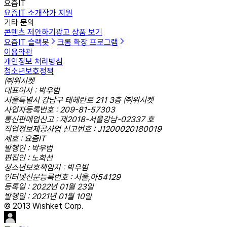
요즘IT
요즘IT 소개
작가 지원
기타 문의
콘텐츠 제안하기
광고 상품 보기
요즘IT 슬랙봇
크롬 확장 프로그램
이용약관
개인정보 처리방침
청소년보호정책
㈜위시켓
대표이사 : 박우범
서울특별시 강남구 테헤란로 211 3층 ㈜위시켓
사업자등록번호 : 209-81-57303
통신판매업신고 : 제2018-서울강남-02337 호
직업정보제공사업 신고번호 : J1200020180019
제호 : 요즘IT
발행인 : 박우범
편집인 : 노희선
청소년보호책임자 : 박우범
인터넷신문등록번호 : 서울,아54129
등록일 : 2022년 01월 23일
발행일 : 2021년 01월 10일
© 2013 Wishket Corp.