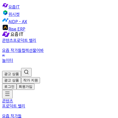
요즘IT
위시켓
AIDP - AX
Rise ERP
콘텐츠
프로덕트 밸리
요즘 작가들
컬렉션
물어봐
놀이터
광고 상품
광고 상품
작가 지원
로그인
회원가입
콘텐츠
프로덕트 밸리
요즘 작가들