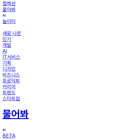
컬렉션
물어봐
놀이터
새로 나온
인기
개발
AI
IT서비스
기획
디자인
비즈니스
프로덕트
커리어
트렌드
스타트업
물어봐
BETA