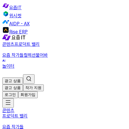
요즘IT
위시켓
AIDP - AX
Rise ERP
콘텐츠
프로덕트 밸리
요즘 작가들
컬렉션
물어봐
놀이터
광고 상품
광고 상품
작가 지원
로그인
회원가입
콘텐츠
프로덕트 밸리
요즘 작가들