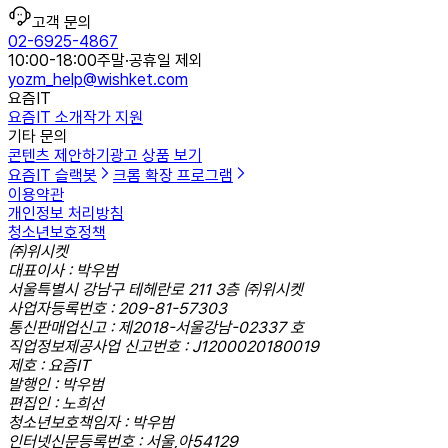
고객 문의
02-6925-4867
10:00-18:00
주말·공휴일 제외
yozm_help@wishket.com
요즘IT
요즘IT 소개
작가 지원
기타 문의
콘텐츠 제안하기
광고 상품 보기
요즘IT 슬랙봇
크롬 확장 프로그램
이용약관
개인정보 처리방침
청소년보호정책
㈜위시켓
대표이사 : 박우범
서울특별시 강남구 테헤란로 211 3층 ㈜위시켓
사업자등록번호 : 209-81-57303
통신판매업신고 : 제2018-서울강남-02337 호
직업정보제공사업 신고번호 : J1200020180019
제호 : 요즘IT
발행인 : 박우범
편집인 : 노희선
청소년보호책임자 : 박우범
인터넷신문등록번호 : 서울,아54129