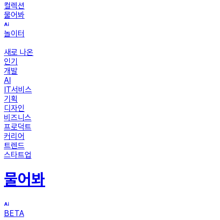
컬렉션
물어봐
놀이터
새로 나온
인기
개발
AI
IT서비스
기획
디자인
비즈니스
프로덕트
커리어
트렌드
스타트업
물어봐
BETA