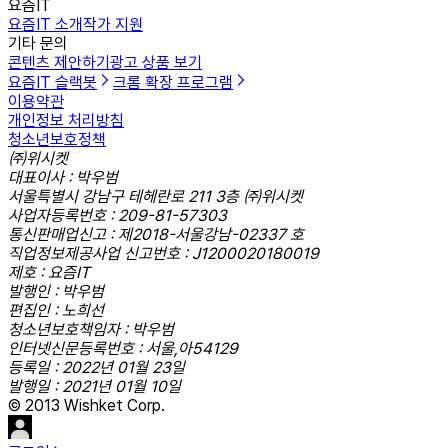
요즘IT
요즘IT 소개
작가 지원
기타 문의
콘텐츠 제안하기
광고 상품 보기
요즘IT 슬랙봇
크롬 확장 프로그램
이용약관
개인정보 처리방침
청소년보호정책
㈜위시켓
대표이사 : 박우범
서울특별시 강남구 테헤란로 211 3층 ㈜위시켓
사업자등록번호 : 209-81-57303
통신판매업신고 : 제2018-서울강남-02337 호
직업정보제공사업 신고번호 : J1200020180019
제호 : 요즘IT
발행인 : 박우범
편집인 : 노희선
청소년보호책임자 : 박우범
인터넷신문등록번호 : 서울,아54129
등록일 : 2022년 01월 23일
발행일 : 2021년 01월 10일
© 2013 Wishket Corp.