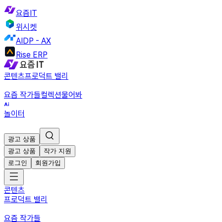
요즘IT
위시켓
AIDP - AX
Rise ERP
콘텐츠
프로덕트 밸리
요즘 작가들
컬렉션
물어봐
놀이터
광고 상품
광고 상품
작가 지원
로그인
회원가입
콘텐츠
프로덕트 밸리
요즘 작가들