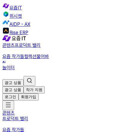
요즘IT
위시켓
AIDP - AX
Rise ERP
콘텐츠
프로덕트 밸리
요즘 작가들
컬렉션
물어봐
놀이터
광고 상품
광고 상품
작가 지원
로그인
회원가입
콘텐츠
프로덕트 밸리
요즘 작가들