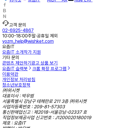
고객 문의
02-6925-4867
10:00-18:00
주말·공휴일 제외
yozm_help@wishket.com
요즘IT
요즘IT 소개
작가 지원
기타 문의
콘텐츠 제안하기
광고 상품 보기
요즘IT 슬랙봇
크롬 확장 프로그램
이용약관
개인정보 처리방침
청소년보호정책
㈜위시켓
대표이사 : 박우범
서울특별시 강남구 테헤란로 211 3층 ㈜위시켓
사업자등록번호 : 209-81-57303
통신판매업신고 : 제2018-서울강남-02337 호
직업정보제공사업 신고번호 : J1200020180019
제호 : 요즘IT