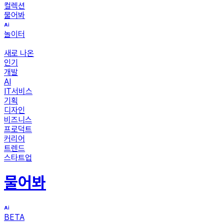
컬렉션
물어봐
놀이터
새로 나온
인기
개발
AI
IT서비스
기획
디자인
비즈니스
프로덕트
커리어
트렌드
스타트업
물어봐
BETA