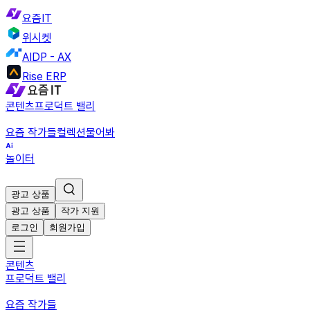
요즘IT
위시켓
AIDP - AX
Rise ERP
콘텐츠
프로덕트 밸리
요즘 작가들
컬렉션
물어봐
놀이터
광고 상품
광고 상품
작가 지원
로그인
회원가입
콘텐츠
프로덕트 밸리
요즘 작가들