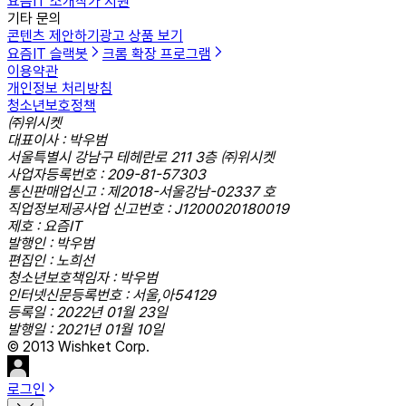
요즘IT 소개
작가 지원
기타 문의
콘텐츠 제안하기
광고 상품 보기
요즘IT 슬랙봇
크롬 확장 프로그램
이용약관
개인정보 처리방침
청소년보호정책
㈜위시켓
대표이사 : 박우범
서울특별시 강남구 테헤란로 211 3층 ㈜위시켓
사업자등록번호 : 209-81-57303
통신판매업신고 : 제2018-서울강남-02337 호
직업정보제공사업 신고번호 : J1200020180019
제호 : 요즘IT
발행인 : 박우범
편집인 : 노희선
청소년보호책임자 : 박우범
인터넷신문등록번호 : 서울,아54129
등록일 : 2022년 01월 23일
발행일 : 2021년 01월 10일
© 2013 Wishket Corp.
로그인