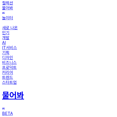
컬렉션
물어봐
놀이터
새로 나온
인기
개발
AI
IT서비스
기획
디자인
비즈니스
프로덕트
커리어
트렌드
스타트업
물어봐
BETA