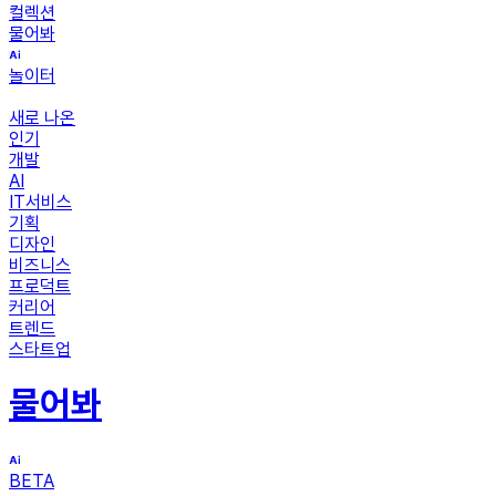
컬렉션
물어봐
놀이터
새로 나온
인기
개발
AI
IT서비스
기획
디자인
비즈니스
프로덕트
커리어
트렌드
스타트업
물어봐
BETA