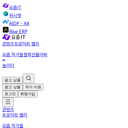
요즘IT
위시켓
AIDP - AX
Rise ERP
콘텐츠
프로덕트 밸리
요즘 작가들
컬렉션
물어봐
놀이터
광고 상품
광고 상품
작가 지원
로그인
회원가입
콘텐츠
프로덕트 밸리
요즘 작가들