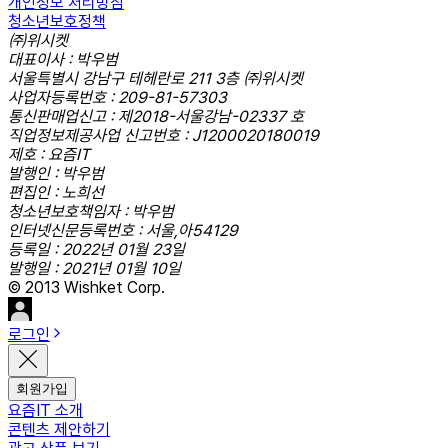
개인정보 처리방침
청소년보호정책
㈜위시켓
대표이사 : 박우범
서울특별시 강남구 테헤란로 211 3층 ㈜위시켓
사업자등록번호 : 209-81-57303
통신판매업신고 : 제2018-서울강남-02337 호
직업정보제공사업 신고번호 : J1200020180019
제호 : 요즘IT
발행인 : 박우범
편집인 : 노희선
청소년보호책임자 : 박우범
인터넷신문등록번호 : 서울,아54129
등록일 : 2022년 01월 23일
발행일 : 2021년 01월 10일
© 2013 Wishket Corp.
로그인
회원가입
요즘IT 소개
콘텐츠 제안하기