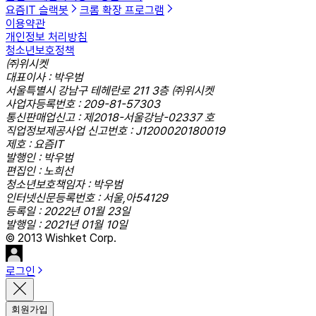
요즘IT 슬랙봇
크롬 확장 프로그램
이용약관
개인정보 처리방침
청소년보호정책
㈜위시켓
대표이사 : 박우범
서울특별시 강남구 테헤란로 211 3층 ㈜위시켓
사업자등록번호 : 209-81-57303
통신판매업신고 : 제2018-서울강남-02337 호
직업정보제공사업 신고번호 : J1200020180019
제호 : 요즘IT
발행인 : 박우범
편집인 : 노희선
청소년보호책임자 : 박우범
인터넷신문등록번호 : 서울,아54129
등록일 : 2022년 01월 23일
발행일 : 2021년 01월 10일
© 2013 Wishket Corp.
로그인
회원가입