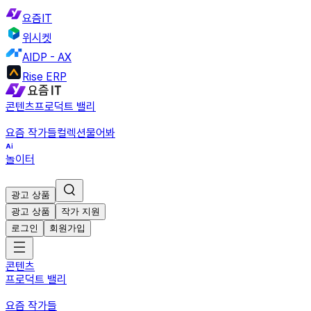
요즘IT
위시켓
AIDP - AX
Rise ERP
콘텐츠
프로덕트 밸리
요즘 작가들
컬렉션
물어봐
놀이터
광고 상품
광고 상품
작가 지원
로그인
회원가입
콘텐츠
프로덕트 밸리
요즘 작가들