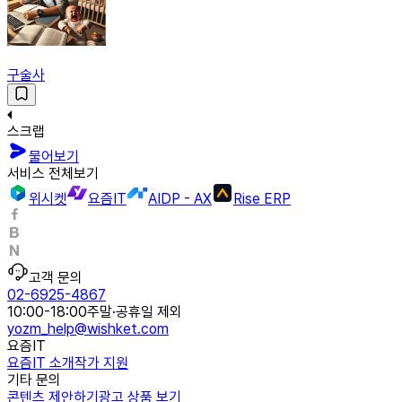
구술사
스크랩
물어보기
서비스 전체보기
위시켓
요즘IT
AIDP - AX
Rise ERP
고객 문의
02-6925-4867
10:00-18:00
주말·공휴일 제외
yozm_help@wishket.com
요즘IT
요즘IT 소개
작가 지원
기타 문의
콘텐츠 제안하기
광고 상품 보기