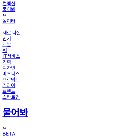
컬렉션
물어봐
놀이터
새로 나온
인기
개발
AI
IT서비스
기획
디자인
비즈니스
프로덕트
커리어
트렌드
스타트업
물어봐
BETA