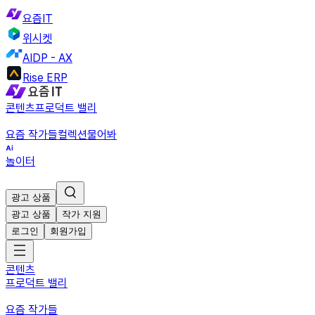
요즘IT
위시켓
AIDP - AX
Rise ERP
콘텐츠
프로덕트 밸리
요즘 작가들
컬렉션
물어봐
놀이터
광고 상품
광고 상품
작가 지원
로그인
회원가입
콘텐츠
프로덕트 밸리
요즘 작가들