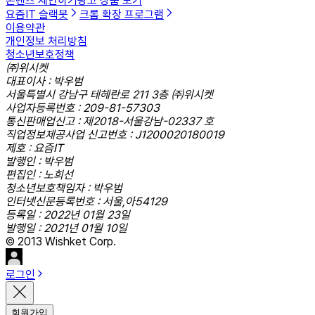
콘텐츠 제안하기
광고 상품 보기
요즘IT 슬랙봇
크롬 확장 프로그램
이용약관
개인정보 처리방침
청소년보호정책
㈜위시켓
대표이사 : 박우범
서울특별시 강남구 테헤란로 211 3층 ㈜위시켓
사업자등록번호 : 209-81-57303
통신판매업신고 : 제2018-서울강남-02337 호
직업정보제공사업 신고번호 : J1200020180019
제호 : 요즘IT
발행인 : 박우범
편집인 : 노희선
청소년보호책임자 : 박우범
인터넷신문등록번호 : 서울,아54129
등록일 : 2022년 01월 23일
발행일 : 2021년 01월 10일
© 2013 Wishket Corp.
로그인
회원가입