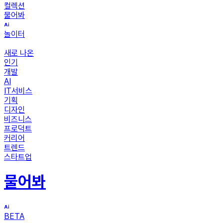
컬렉션
물어봐
놀이터
새로 나온
인기
개발
AI
IT서비스
기획
디자인
비즈니스
프로덕트
커리어
트렌드
스타트업
물어봐
BETA