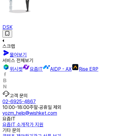
DSK
스크랩
물어보기
서비스 전체보기
위시켓
요즘IT
AIDP - AX
Rise ERP
고객 문의
02-6925-4867
10:00-18:00
주말·공휴일 제외
yozm_help@wishket.com
요즘IT
요즘IT 소개
작가 지원
기타 문의