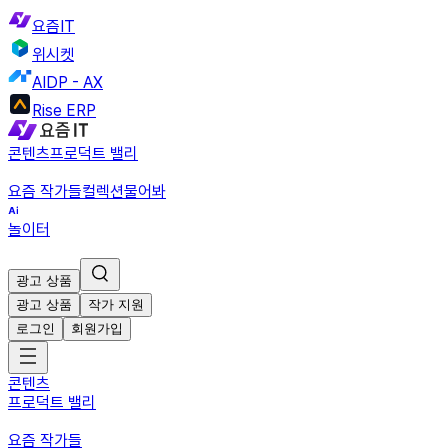
요즘IT
위시켓
AIDP - AX
Rise ERP
콘텐츠
프로덕트 밸리
요즘 작가들
컬렉션
물어봐
놀이터
광고 상품
광고 상품
작가 지원
로그인
회원가입
콘텐츠
프로덕트 밸리
요즘 작가들