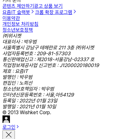
기타 문의
콘텐츠 제안하기
광고 상품 보기
요즘IT 슬랙봇
크롬 확장 프로그램
이용약관
개인정보 처리방침
청소년보호정책
㈜위시켓
대표이사 : 박우범
서울특별시 강남구 테헤란로 211 3층 ㈜위시켓
사업자등록번호 : 209-81-57303
통신판매업신고 : 제2018-서울강남-02337 호
직업정보제공사업 신고번호 : J1200020180019
제호 : 요즘IT
발행인 : 박우범
편집인 : 노희선
청소년보호책임자 : 박우범
인터넷신문등록번호 : 서울,아54129
등록일 : 2022년 01월 23일
발행일 : 2021년 01월 10일
© 2013 Wishket Corp.
로그인