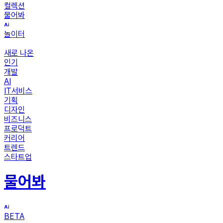
컬렉션
물어봐
놀이터
새로 나온
인기
개발
AI
IT서비스
기획
디자인
비즈니스
프로덕트
커리어
트렌드
스타트업
물어봐
BETA