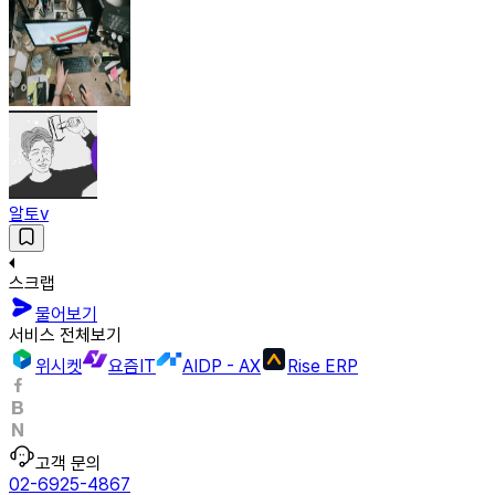
알토v
스크랩
물어보기
서비스 전체보기
위시켓
요즘IT
AIDP - AX
Rise ERP
고객 문의
02-6925-4867