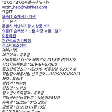
10:00-18:00
주말·공휴일 제외
yozm_help@wishket.com
요즘IT
요즘IT 소개
작가 지원
기타 문의
콘텐츠 제안하기
광고 상품 보기
요즘IT 슬랙봇
크롬 확장 프로그램
이용약관
개인정보 처리방침
청소년보호정책
㈜위시켓
대표이사 : 박우범
서울특별시 강남구 테헤란로 211 3층 ㈜위시켓
사업자등록번호 : 209-81-57303
통신판매업신고 : 제2018-서울강남-02337 호
직업정보제공사업 신고번호 : J1200020180019
제호 : 요즘IT
발행인 : 박우범
편집인 : 노희선
청소년보호책임자 : 박우범
인터넷신문등록번호 : 서울,아54129
등록일 : 2022년 01월 23일
발행일 : 2021년 01월 10일
© 2013 Wishket Corp.