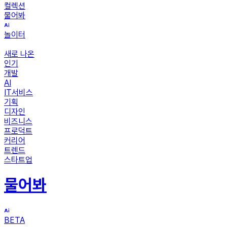
컬렉션
물어봐
놀이터
새로 나온
인기
개발
AI
IT서비스
기획
디자인
비즈니스
프로덕트
커리어
트렌드
스타트업
물어봐
BETA