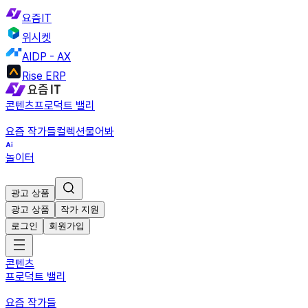
요즘IT
위시켓
AIDP - AX
Rise ERP
콘텐츠
프로덕트 밸리
요즘 작가들
컬렉션
물어봐
놀이터
광고 상품
광고 상품
작가 지원
로그인
회원가입
콘텐츠
프로덕트 밸리
요즘 작가들