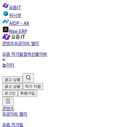
요즘IT
위시켓
AIDP - AX
Rise ERP
콘텐츠
프로덕트 밸리
요즘 작가들
컬렉션
물어봐
놀이터
광고 상품
광고 상품
작가 지원
로그인
회원가입
콘텐츠
프로덕트 밸리
요즘 작가들