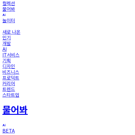
컬렉션
물어봐
놀이터
새로 나온
인기
개발
AI
IT서비스
기획
디자인
비즈니스
프로덕트
커리어
트렌드
스타트업
물어봐
BETA