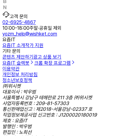
고객 문의
02-6925-4867
10:00-18:00
주말·공휴일 제외
yozm_help@wishket.com
요즘IT
요즘IT 소개
작가 지원
기타 문의
콘텐츠 제안하기
광고 상품 보기
요즘IT 슬랙봇
크롬 확장 프로그램
이용약관
개인정보 처리방침
청소년보호정책
㈜위시켓
대표이사 : 박우범
서울특별시 강남구 테헤란로 211 3층 ㈜위시켓
사업자등록번호 : 209-81-57303
통신판매업신고 : 제2018-서울강남-02337 호
직업정보제공사업 신고번호 : J1200020180019
제호 : 요즘IT
발행인 : 박우범
편집인 : 노희선