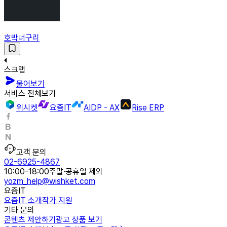
호박너구리
스크랩
물어보기
서비스 전체보기
위시켓
요즘IT
AIDP - AX
Rise ERP
고객 문의
02-6925-4867
10:00-18:00
주말·공휴일 제외
yozm_help@wishket.com
요즘IT
요즘IT 소개
작가 지원
기타 문의
콘텐츠 제안하기
광고 상품 보기