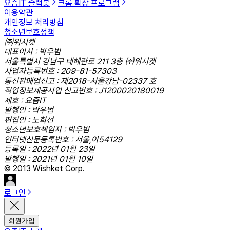
요즘IT 슬랙봇
크롬 확장 프로그램
이용약관
개인정보 처리방침
청소년보호정책
㈜위시켓
대표이사 : 박우범
서울특별시 강남구 테헤란로 211 3층 ㈜위시켓
사업자등록번호 : 209-81-57303
통신판매업신고 : 제2018-서울강남-02337 호
직업정보제공사업 신고번호 : J1200020180019
제호 : 요즘IT
발행인 : 박우범
편집인 : 노희선
청소년보호책임자 : 박우범
인터넷신문등록번호 : 서울,아54129
등록일 : 2022년 01월 23일
발행일 : 2021년 01월 10일
© 2013 Wishket Corp.
로그인
회원가입