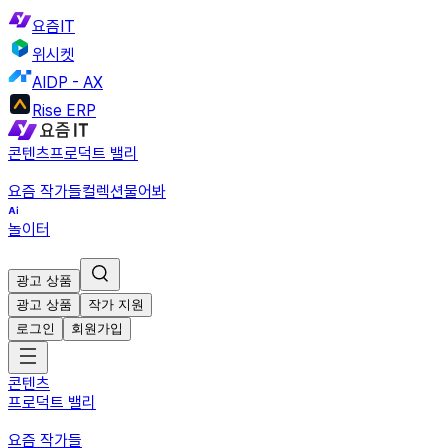
요즘IT
위시켓
AIDP - AX
Rise ERP
콘텐츠
프로덕트 밸리
요즘 작가들
컬렉션
물어봐
놀이터
광고 상품
광고 상품
작가 지원
로그인
회원가입
콘텐츠
프로덕트 밸리
요즘 작가들