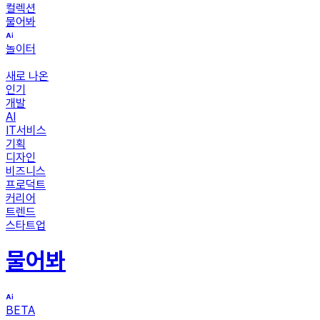
컬렉션
물어봐
놀이터
새로 나온
인기
개발
AI
IT서비스
기획
디자인
비즈니스
프로덕트
커리어
트렌드
스타트업
물어봐
BETA