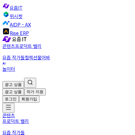
요즘IT
위시켓
AIDP - AX
Rise ERP
콘텐츠
프로덕트 밸리
요즘 작가들
컬렉션
물어봐
놀이터
광고 상품
광고 상품
작가 지원
로그인
회원가입
콘텐츠
프로덕트 밸리
요즘 작가들