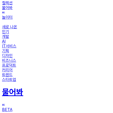
컬렉션
물어봐
놀이터
새로 나온
인기
개발
AI
IT서비스
기획
디자인
비즈니스
프로덕트
커리어
트렌드
스타트업
물어봐
BETA