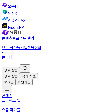
요즘IT
위시켓
AIDP - AX
Rise ERP
콘텐츠
프로덕트 밸리
요즘 작가들
컬렉션
물어봐
놀이터
광고 상품
광고 상품
작가 지원
로그인
회원가입
콘텐츠
프로덕트 밸리
요즘 작가들