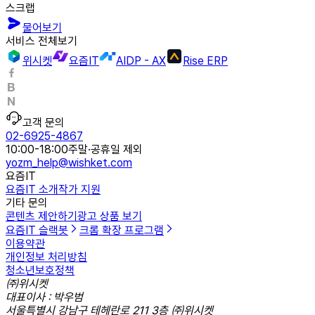
스크랩
물어보기
서비스 전체보기
위시켓
요즘IT
AIDP - AX
Rise ERP
고객 문의
02-6925-4867
10:00-18:00
주말·공휴일 제외
yozm_help@wishket.com
요즘IT
요즘IT 소개
작가 지원
기타 문의
콘텐츠 제안하기
광고 상품 보기
요즘IT 슬랙봇
크롬 확장 프로그램
이용약관
개인정보 처리방침
청소년보호정책
㈜위시켓
대표이사 : 박우범
서울특별시 강남구 테헤란로 211 3층 ㈜위시켓