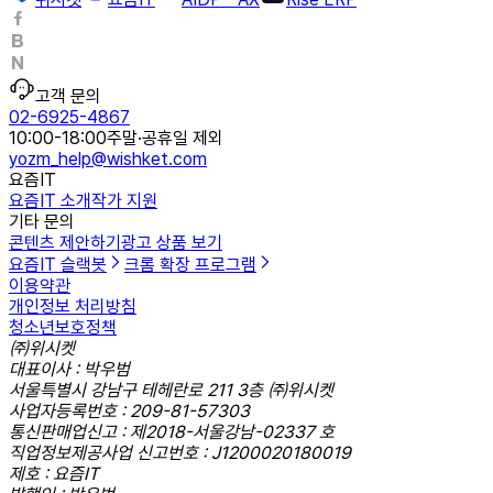
고객 문의
02-6925-4867
10:00-18:00
주말·공휴일 제외
yozm_help@wishket.com
요즘IT
요즘IT 소개
작가 지원
기타 문의
콘텐츠 제안하기
광고 상품 보기
요즘IT 슬랙봇
크롬 확장 프로그램
이용약관
개인정보 처리방침
청소년보호정책
㈜위시켓
대표이사 : 박우범
서울특별시 강남구 테헤란로 211 3층 ㈜위시켓
사업자등록번호 : 209-81-57303
통신판매업신고 : 제2018-서울강남-02337 호
직업정보제공사업 신고번호 : J1200020180019
제호 : 요즘IT