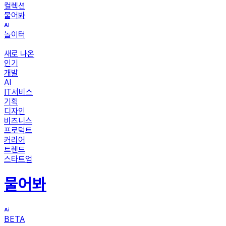
컬렉션
물어봐
놀이터
새로 나온
인기
개발
AI
IT서비스
기획
디자인
비즈니스
프로덕트
커리어
트렌드
스타트업
물어봐
BETA