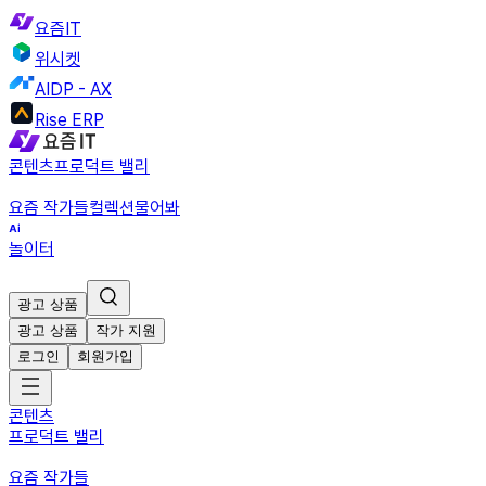
요즘IT
위시켓
AIDP - AX
Rise ERP
콘텐츠
프로덕트 밸리
요즘 작가들
컬렉션
물어봐
놀이터
광고 상품
광고 상품
작가 지원
로그인
회원가입
콘텐츠
프로덕트 밸리
요즘 작가들